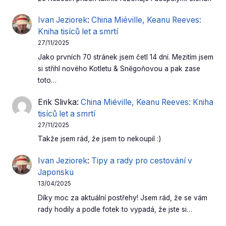
Ivan Jeziorek
:
China Miéville, Keanu Reeves:
Kniha tisíců let a smrtí
27/11/2025
Jako prvních 70 stránek jsem četl 14 dní. Mezitím jsem
si střihl nového Kotletu & Sněgoňovou a pak zase
toto…
Erik Slivka
:
China Miéville, Keanu Reeves: Kniha
tisíců let a smrtí
27/11/2025
Takže jsem rád, že jsem to nekoupil :)
Ivan Jeziorek
:
Tipy a rady pro cestování v
Japonsku
13/04/2025
Díky moc za aktuální postřehy! Jsem rád, že se vám
rady hodily a podle fotek to vypadá, že jste si…