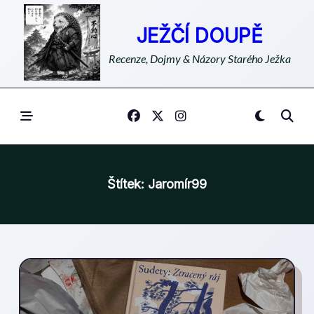
Skip
to
JEŽČÍ DOUPĚ
content
Recenze, Dojmy & Názory Starého Ježka
Štítek:
Jaromír99