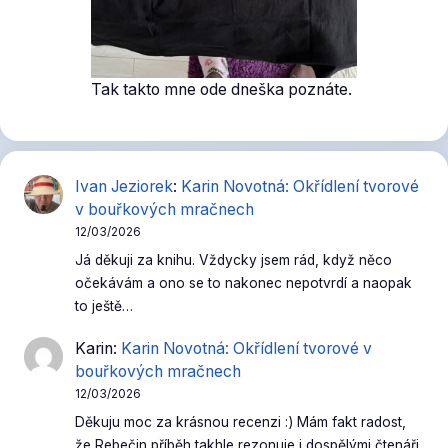
Tak takto mne ode dneška poznáte.
Ivan Jeziorek
:
Karin Novotná: Okřídlení tvorové
v bouřkových mračnech
12/03/2026
Já děkuji za knihu. Vždycky jsem rád, když něco
očekávám a ono se to nakonec nepotvrdí a naopak
to ještě…
Karin
:
Karin Novotná: Okřídlení tvorové v
bouřkových mračnech
12/03/2026
Děkuju moc za krásnou recenzi :) Mám fakt radost,
že Rebečin příběh takhle rezonuje i dospělými čtenáři