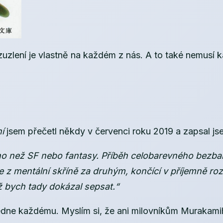
zuzlení je vlastně na každém z nás. A to také nemusí
í
jsem přečetl někdy v červenci roku 2019 a zapsal js
ného než SF nebo fantasy. Příběh celobarevného bez
 z mentální skříně za druhým, končící v příjemně ro
ež bych tady dokázal sepsat.“
dne každému. Myslím si, že ani milovníkům Murakamih