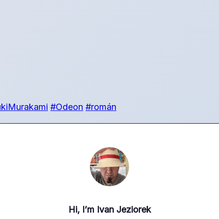
kiMurakami
#Odeon
#román
Hi, I’m
Ivan Jeziorek