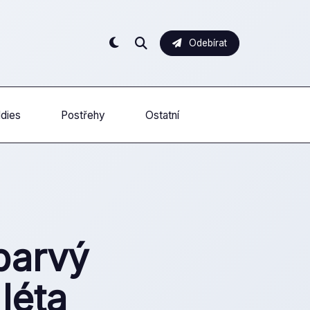
Odebírat
ldies
Postřehy
Ostatní
barvý
léta