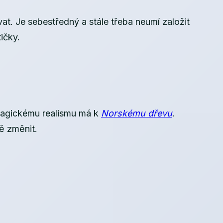
vat. Je sebestředný a stále třeba neumí založit
ičky.
 magickému realismu má k
Norskému dřevu
.
ě změnit.