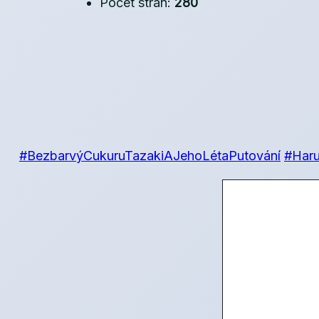
Počet stran:
280
#BezbarvýCukuruTazakiAJehoLétaPutování
#Haru