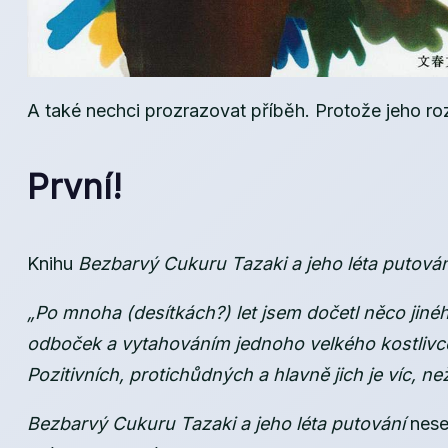
A také nechci prozrazovat příběh. Protože jeho ro
První!
Knihu
Bezbarvý Cukuru Tazaki a jeho léta putován
„Po mnoha (desítkách?) let jsem dočetl něco ji
odboček a vytahováním jednoho velkého kostlivce
Pozitivních, protichůdných a hlavně jich je víc, n
Bezbarvý Cukuru Tazaki a jeho léta putování
nese