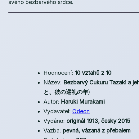
svého bezbarvého srdce.
Hodnocení:
10 vztahů z 10
Název:
Bezbarvý Cukuru Tazaki a jeh
と、彼の巡礼の年
)
Autor:
Haruki Murakami
Vydavatel:
Odeon
Vydáno:
originál 1913, česky 2015
Vazba:
pevná, vázaná z přebalem