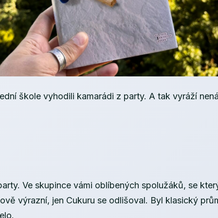
střední škole vyhodili kamarádi z party. A tak vyráží n
party. Ve skupince vámi oblíbených spolužáků, se který
ovahově výrazní, jen Cukuru se odlišoval. Byl klasický 
elo.