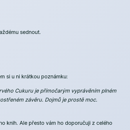
 každému sednout.
em si u ni krátkou poznámku:
barvého Cukuru je přímočarým vyprávěním plném
zostřeném závěru. Dojmů je prostě moc.
o knih. Ale přesto vám ho doporučuji z celého