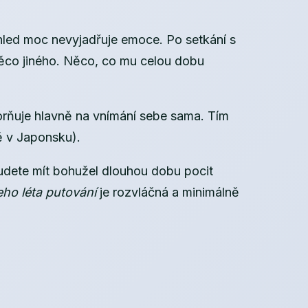
hled moc nevyjadřuje emoce. Po setkání s
 něco jiného. Něco, co mu celou dobu
ňuje hlavně na vnímání sebe sama. Tím
ě v Japonsku).
budete mít bohužel dlouhou dobu pocit
ho léta putování
je rozvláčná a minimálně