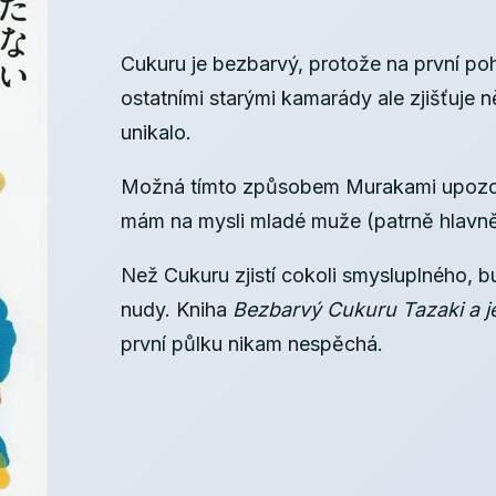
Cukuru je bezbarvý, protože na první po
ostatními starými kamarády ale zjišťuje
unikalo.
Možná tímto způsobem Murakami upozor
mám na mysli mladé muže (patrně hlavn
Než Cukuru zjistí cokoli smysluplného, 
nudy. Kniha
Bezbarvý Cukuru Tazaki a je
první půlku nikam nespěchá.