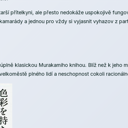
tarší přítelkyni, ale přesto nedokáže uspokojivě fungo
 kamarády a jednou pro vždy si vyjasnit vyhazov z part
 úplně klasickou Murakamiho knihou. Blíž než k jeho
velkoměstě plného lidí a neschopnost cokoli racionáln